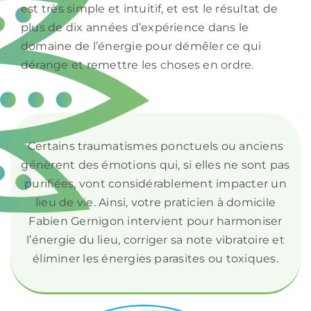
est très simple et intuitif, et est le résultat de
plus de dix années d’expérience dans le
domaine de l’énergie pour démêler ce qui
dérange et remettre les choses en ordre.
Certains traumatismes ponctuels ou anciens
génèrent des émotions qui, si elles ne sont pas
purifiées, vont considérablement impacter un
lieu de vie. Ainsi, votre praticien à domicile
Fabien Gernigon intervient pour harmoniser
l’énergie du lieu, corriger sa note vibratoire et
éliminer les énergies parasites ou toxiques.