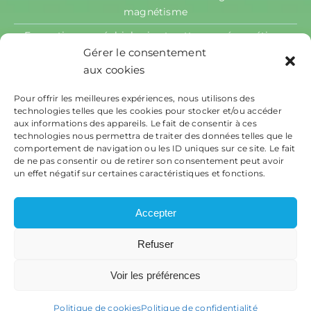
magnétisme
Formation en géobiologie et nettoyage énergétique
des lieux
Gérer le consentement
aux cookies
Perfectionnement individualisé
Ateliers individuels et collectifs
Pour offrir les meilleures expériences, nous utilisons des
technologies telles que les cookies pour stocker et/ou accéder
Podcast
aux informations des appareils. Le fait de consentir à ces
technologies nous permettra de traiter des données telles que le
Contact
comportement de navigation ou les ID uniques sur ce site. Le fait
de ne pas consentir ou de retirer son consentement peut avoir
un effet négatif sur certaines caractéristiques et fonctions.
Accepter
HOME SMOZ
Refuser
Mentions légales
Politique de confidentialité
Voir les préférences
|
Plan de site
Politique de cookies
Politique de confidentialité