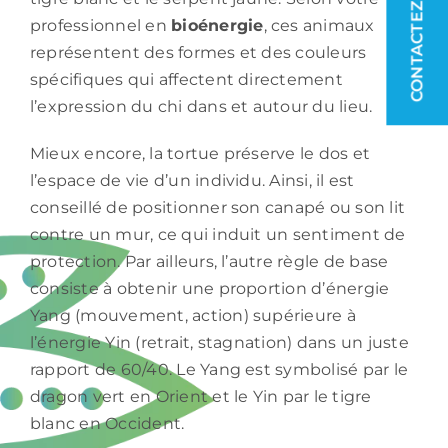
CONTACTEZ-NOUS
professionnel en
bioénergie
, ces animaux
représentent des formes et des couleurs
spécifiques qui affectent directement
l’expression du chi dans et autour du lieu.
Mieux encore, la tortue préserve le dos et
l’espace de vie d’un individu. Ainsi, il est
conseillé de positionner son canapé ou son lit
contre un mur, ce qui induit un sentiment de
protection. Par ailleurs, l’autre règle de base
consiste à obtenir une proportion d’énergie
Yang (mouvement, action) supérieure à
l’énergie Yin (retrait, stagnation) dans un juste
rapport de 60/40. Le Yang est symbolisé par le
dragon vert en Orient et le Yin par le tigre
blanc en Occident.