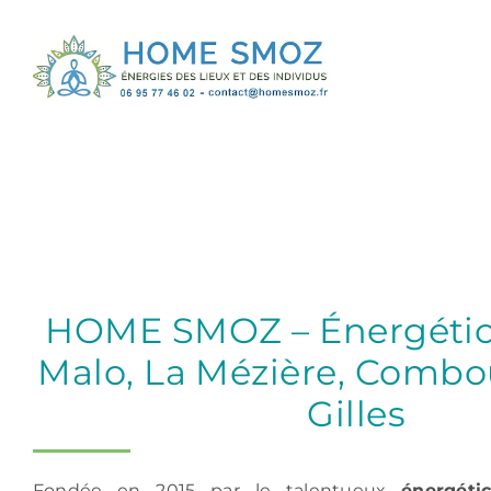
Passer
au
contenu
HOME SMOZ – Énergétici
Malo, La Mézière, Combou
Gilles
Fondée en 2015 par le talentueux
énergéti