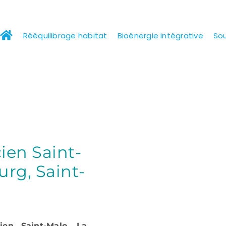
Rééquilibrage habitat
Bioénergie intégrative
Sou
en Saint-
rg, Saint-
cien Saint-Malo, La